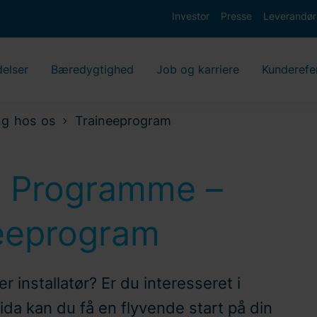
Investor
Presse
Leverandør
delser
Bæredygtighed
Job og karriere
Kunderefe
ng hos os
Traineeprogram
e Programme –
neeprogram
r installatør? Er du interesseret i
ida kan du få en flyvende start på din