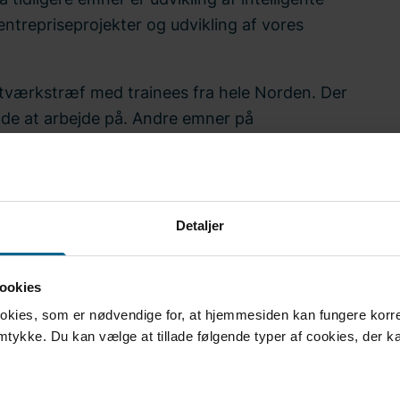
entrepriseprojekter og udvikling af vores
 netværkstræf med trainees fra hele Norden. Der
de at arbejde på. Andre emner på
g lederskab. Uddannelsesserien afsluttes med
 resultaterne af det projektarbejde, du har
Detaljer
åvel andre nyuudannede talenter som ledende
 mulighed for at opbygge dit eget netværk hos
ookies
 udviklingsmuligheder inden for Bravida efter
ookies, som er nødvendige for, at hjemmesiden kan fungere korrek
amtykke. Du kan vælge at tillade følgende typer af cookies, der k
programmet?