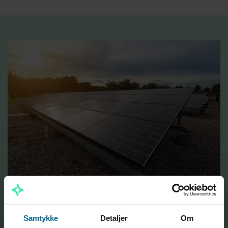
Solcelleparker og
Samtykke
Detaljer
Om