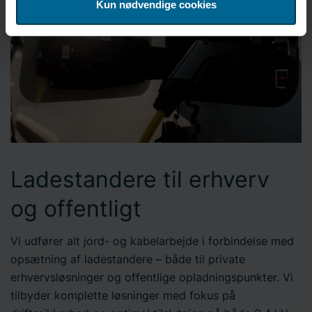
Kun nødvendige cookies
samtykke, kan du til enhver tid klikke på "Cookie-
indstillinger" i sidefoden på hjemmesiden. Bravida
Holding AB er dataansvarlig for cookies og behandling af
personoplysninger. Du kan læse mere om brugen af
cookies
her
og vores
privatlivspolitik
på vores
hjemmeside. Derudover kan du finde oplysninger om,
hvordan du kontakter os, og hvordan vi behandler
personoplysninger. Indtast dit samtykke-ID og den dato,
du kontaktede os vedrørende dit samtykke.
Ladestandere til erhverv
og offentligt
Vi udfører alt jord- og kabelarbejde i forbindelse med
opsætning af ladestandere – både til private
erhvervsløsninger og offentlige opladningspunkter. Vi
tilbyder komplette løsninger med fokus på