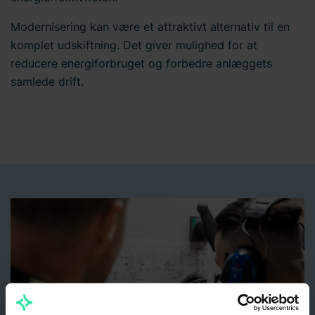
Modernisering kan være et attraktivt alternativ til en
komplet udskiftning. Det giver mulighed for at
reducere energiforbruget og forbedre anlæggets
samlede drift.