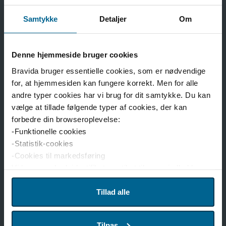
Samtykke
Detaljer
Om
Denne hjemmeside bruger cookies
Bravida bruger essentielle cookies, som er nødvendige
Energioptimering og
for, at hjemmesiden kan fungere korrekt. Men for alle
andre typer cookies har vi brug for dit samtykke. Du kan
varmegenvinding
vælge at tillade følgende typer af cookies, der kan
forbedre din browseroplevelse:
Bravida hjælper virksomheder med at reducere
-Funktionelle cookies
energiforbruget i deres køleanlæg. Vi analyserer
-Statistik-cookies
driften og identificerer muligheder for optimering, så
-Cookies til markedsføring
anlægget arbejder mere effektivt.
Vi bruger enhedsidentifikatorer til at tilpasse indhold og
reklamer til brugerne, levere funktioner til sociale medier
I mange tilfælde kan overskudsvarme fra køleanlæg
og analysere trafikken på hjemmesiden. Vi deler også
Tillad alle
genanvendes til opvarmning af bygninger eller varmt
disse oplysninger med vores partnere inden for sociale
brugsvand. Det kan reducere driftsomkostningerne og
medier, annoncering og analyse. Vores partnere kan
Tilpas