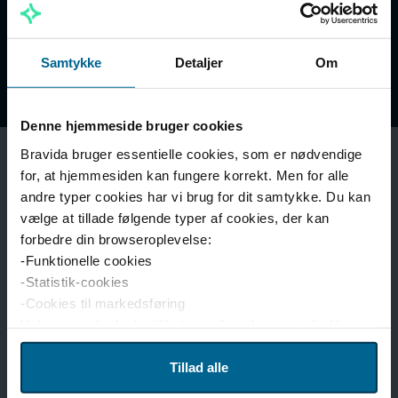
energibelastning.
Samtykke
Detaljer
Om
Denne hjemmeside bruger cookies
Bravida bruger essentielle cookies, som er nødvendige
for, at hjemmesiden kan fungere korrekt. Men for alle
andre typer cookies har vi brug for dit samtykke. Du kan
vælge at tillade følgende typer af cookies, der kan
forbedre din browseroplevelse:
-Funktionelle cookies
-Statistik-cookies
-Cookies til markedsføring
Vi bruger enhedsidentifikatorer til at tilpasse indhold og
reklamer til brugerne, levere funktioner til sociale medier
og analysere trafikken på hjemmesiden. Vi deler også
Tillad alle
disse oplysninger med vores partnere inden for sociale