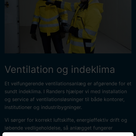
Ventilation og indeklima
Et velfungerende ventilationsanlæg er afgørende for et
sundt indeklima. I Randers hjælper vi med installation
og service af ventilationsløsninger til både kontorer,
institutioner og industribygninger.
Vi sørger for korrekt luftskifte, energieffektiv drift og
løbende vedligeholdelse, så anlægget fungerer
optimalt og ikke udvikler sig til en unødvendig