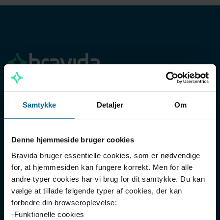
Menu
Samtykke
Detaljer
Om
Vores ydelser
Bæredygtighed
Denne hjemmeside bruger cookies
Bravida bruger essentielle cookies, som er nødvendige
Job og karriere
for, at hjemmesiden kan fungere korrekt. Men for alle
Om Bravida Danmark
andre typer cookies har vi brug for dit samtykke. Du kan
vælge at tillade følgende typer af cookies, der kan
Whistleblower
forbedre din browseroplevelse:
Kontakt os
-Funktionelle cookies