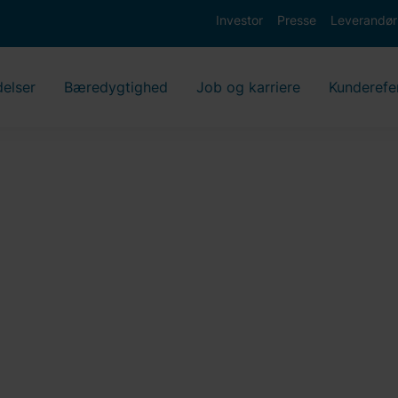
Investor
Presse
Leverandør
delser
Bæredygtighed
Job og karriere
Kunderefe