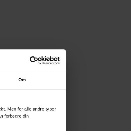
Om
t. Men for alle andre typer
an forbedre din
d!