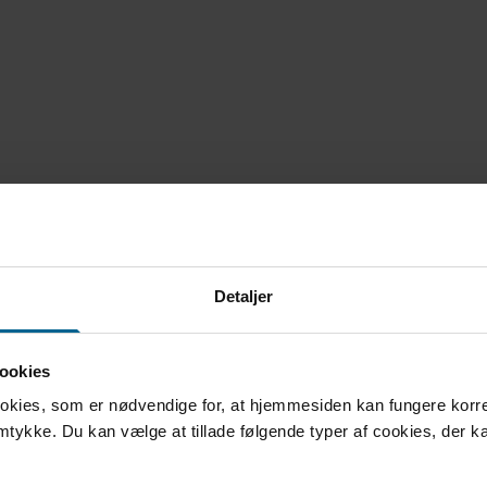
Detaljer
or din besked
ookies
ookies, som er nødvendige for, at hjemmesiden kan fungere korrek
amtykke. Du kan vælge at tillade følgende typer af cookies, der k
Tak for din beske