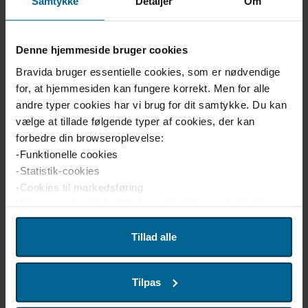
Samtykke
Detaljer
Om
Denne hjemmeside bruger cookies
Bravida bruger essentielle cookies, som er nødvendige
for, at hjemmesiden kan fungere korrekt. Men for alle
andre typer cookies har vi brug for dit samtykke. Du kan
vælge at tillade følgende typer af cookies, der kan
forbedre din browseroplevelse:
-Funktionelle cookies
-Statistik-cookies
-Cookies til markedsføring
Vi bruger enhedsidentifikatorer til at tilpasse indhold og
reklamer til brugerne, levere funktioner til sociale medier
og analysere trafikken på hjemmesiden. Vi deler også
Tillad alle
disse oplysninger med vores partnere inden for sociale
medier, annoncering og analyse. Vores partnere kan
Tilpas
kombinere disse oplysninger med andre data, som du har
leveret, eller som de har indsamlet fra din brug af deres