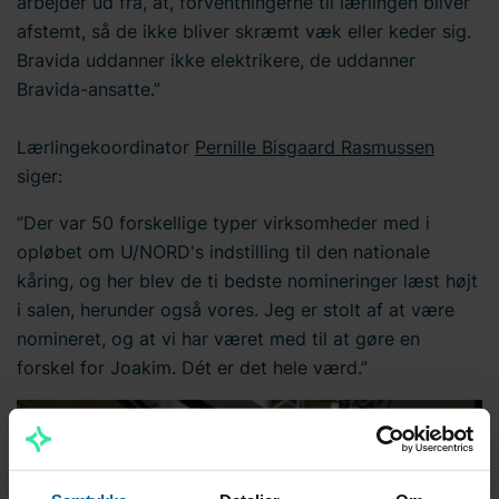
arbejder ud fra, at, forventningerne til lærlingen bliver
afstemt, så de ikke bliver skræmt væ
k eller keder sig.
Bravida uddanner ikke elektrikere, de uddanner
Bravida-ansatte.”
Lærlingekoordinator
Pernille Bisgaard Rasmussen
siger:
”Der var 50 forskellige typer virksomheder med i
opløbet om U/NORD's indstilling til den nationale
kåring, og her blev de ti bedste nomineringer læst højt
i salen, herunder også vores. Jeg er stolt af at være
nomineret, og at vi har været med til at gøre en
forskel for Joakim. Dét er det hele værd.”