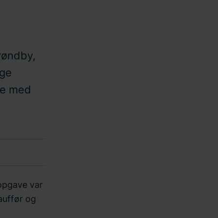
røndby,
ige
se med
 opgave var
auffør og