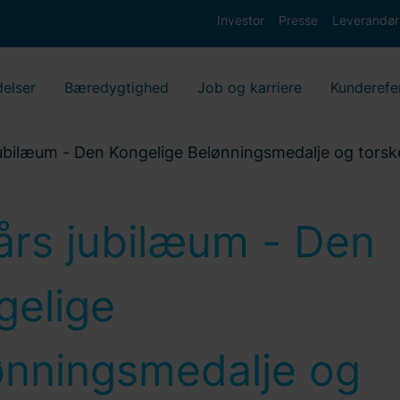
Investor
Presse
Leverandør
delser
Bæredygtighed
Job og karriere
Kunderefe
ubilæum - Den Kongelige Belønningsmedalje og torsk
års jubilæum - Den
gelige
ønningsmedalje og