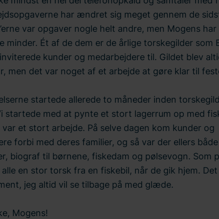
ke mindst en hel del telefonopkald og samtaler med f
ejdsopgaverne har ændret sig meget gennem de sidst
80’erne var opgaver nogle helt andre, men Mogens har
 minder. Ét af de dem er de årlige torskegilder som B
inviterede kunder og medarbejdere til. Gildet blev alt
ar, men det var noget af et arbejde at gøre klar til fes
lserne startede allerede to måneder inden torskegild
i startede med at pynte et stort lagerrum op med fis
t var et stort arbejde. På selve dagen kom kunder og
e forbi med deres familier, og så var der ellers både
er, biograf til børnene, fiskedam og pølsevogn. Som 
ik alle en stor torsk fra en fiskebil, når de gik hjem. De
ent, jeg altid vil se tilbage på med glæde.
kke, Mogens!