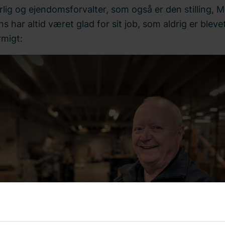
lig og ejendomsforvalter, som også er den stilling, M
 har altid været glad for sit job, som aldrig er bleve
rmigt: