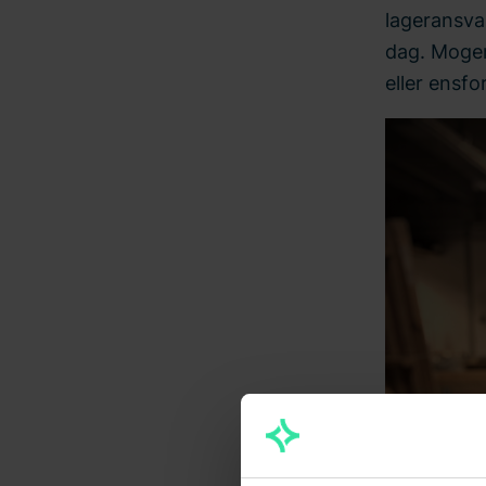
lageransvar
dag. Mogens
eller ensfo