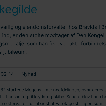
kegilde
varlig og ejendomsforvalter hos Bravida i B
ind, er den stolte modtager af Den Kongel
gsmedalje, som han fik overrakt i forbindel
s jubilæum.
-02-14
Nyhed
1982 startede Mogens i marineafdelingen, hvor deres
tilationsanlæg til krydstogtskibe. Senere blev han ch
rselsforvalter for til sidst at varetage stillingen som