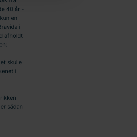
olk fra
e 40 år -
 kun en
ravida i
id afholdt
ten:
et skulle
kenet i
prikken
t er sådan