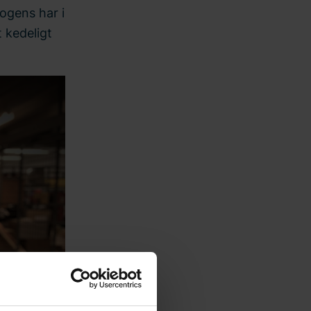
ogens har i
t kedeligt