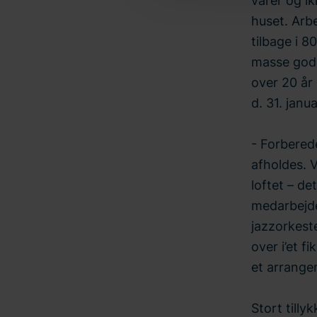
varer og ik
huset. Arb
tilbage i 
masse gode
over 20 år 
d. 31. janu
- Forberede
afholdes. V
loftet – de
medarbejder
jazzorkest
over i’et f
et arrangem
Stort tilly