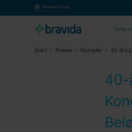
Bravida Group
Vores y
Start
Presse
Nyheder
40-års j
40-
Kon
Bel