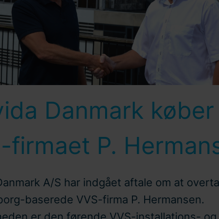
vida Danmark køber
-firmaet P. Herman
Danmark A/S har indgået aftale om at overt
org-baserede VVS-firma P. Hermansen.
eden er den førende VVS-installations- og