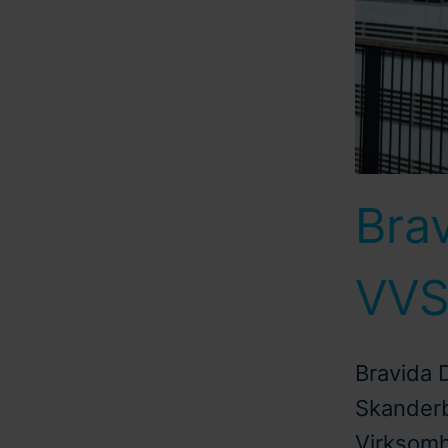
Bra
VVS
Bravida 
Skanderb
Virksomh