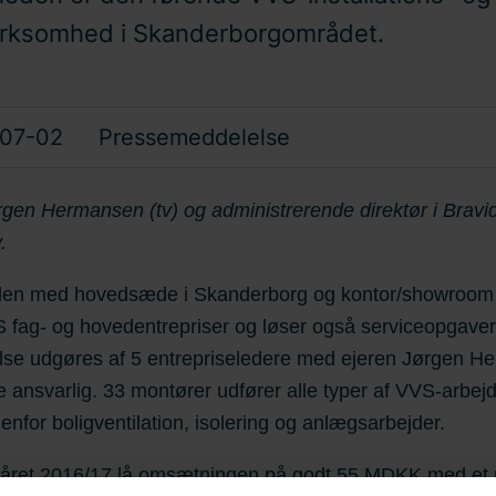
irksomhed i Skanderborgområdet.
07-02
Pressemeddelelse
ørgen Hermansen (tv) og administrerende direktør i Bra
.
en med hovedsæde i Skanderborg og kontor/showroom 
 fag- og hovedentrepriser og løser også serviceopgaver
else udgøres af 5 entrepriseledere med ejeren Jørgen 
 ansvarlig. 33 montører udfører alle typer af VVS-arbej
enfor boligventilation, isolering og anlægsarbejder.
såret 2016/17 lå omsætningen på godt 55 MDKK med et