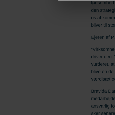
og behandling af personoply
lønsomhed p
hjemmeside. Derudover kan d
den strategi
personoplysninger. Indtast 
os at komme
bliver til s
Ejeren af 
”Virksomhed
driver den. 
vurderet, at
blive en de
værdisæt og
Bravida Dan
medarbejde
ansvarlig fo
sker senere 