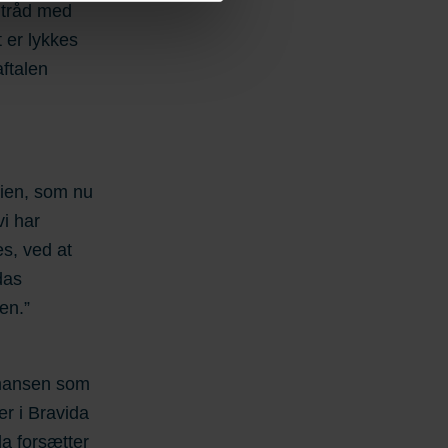
rivatlivspolitik
på vores
 tråd med
 behandler
t er lykkes
amtykke.
ftalen
lien, som nu
vi har
es, ved at
das
en.”
rmansen som
er i Bravida
da forsætter