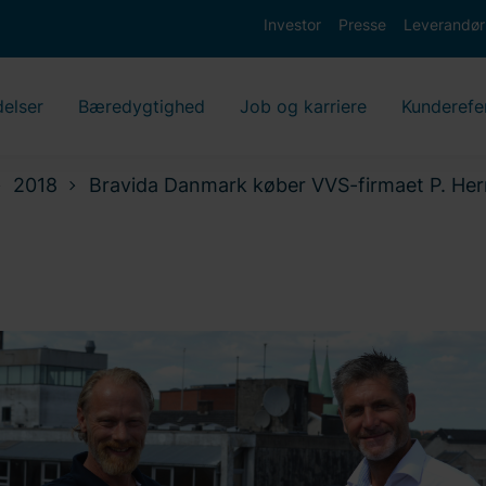
Investor
Presse
Leverandør
delser
Bæredygtighed
Job og karriere
Kunderefe
2018
Bravida Danmark køber VVS-firmaet P. He