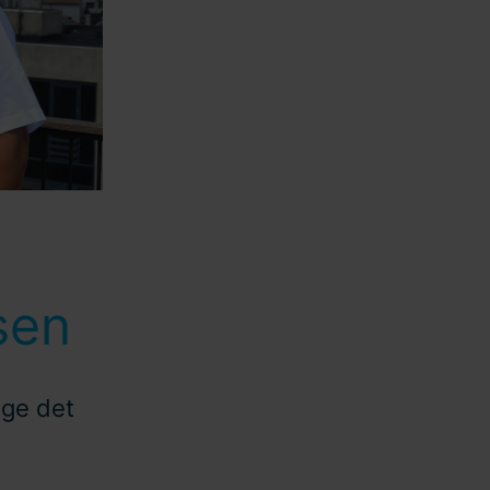
sen
age det