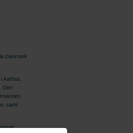
vida Danmark
i Aarhus,
. Den
Hermansen
de, samt
 meget