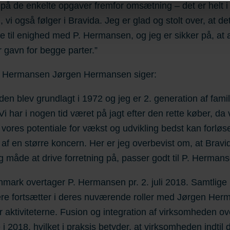
sninger. Du kan læse mere om brugen af cookies
her
og vores
p
å de enkelte opgaver fremfor omsætning – det er helt i
u finde oplysninger om, hvordan du kontakter os, og hvordan vi
, vi også følger i Bravida. Jeg er glad og stolt over, at de
dit samtykke-ID og den dato, du kontaktede os vedrørende dit s
 til enighed med P. Hermansen, og jeg er sikker på, at a
tor gavn for begge parter.”
P. Hermansen Jørgen Hermansen siger:
en blev grundlagt i 1972 og jeg er 2. generation af fami
Vi har i nogen tid været på jagt efter den rette køber, da 
 vores potentiale for vækst og udvikling bedst kan forløs
l af en større koncern. Her er jeg overbevist om, at Bravi
 måde at drive forretning på, passer godt til P. Hermans
mark overtager P. Hermansen pr. 2. juli 2018. Samtlige
re fortsætter i deres nuværende roller med Jørgen He
r aktiviteterne. Fusion og integration af virksomheden ov
i 2018, hvilket i praksis betyder, at virksomheden indtil 