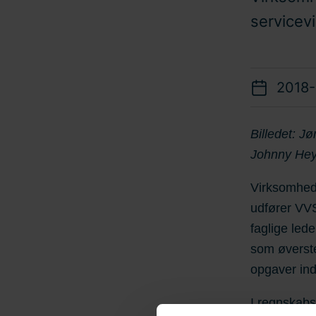
servicev
2018-
Billedet: J
Johnny Hey
Virksomhed
udfører VVS
faglige led
som øverste
opgaver ind
I regnskab