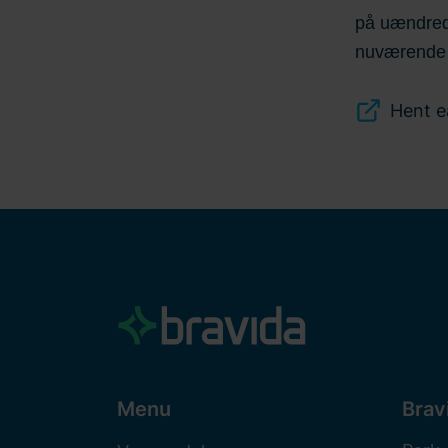
på uændrede
nuværende 
Hent e
Menu
Brav