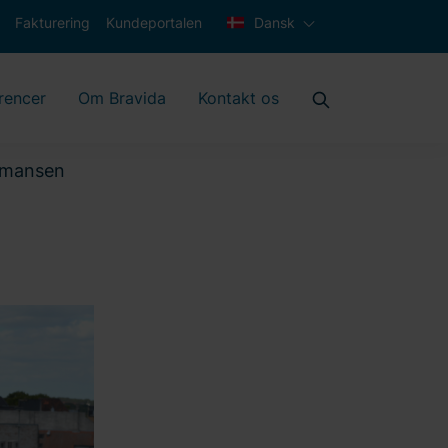
Fakturering
Kundeportalen
Dansk
rencer
Om Bravida
Kontakt os
rmansen