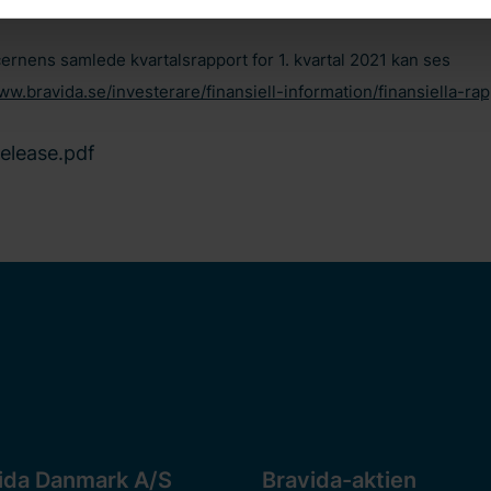
- og serviceforretning.”
sninger. Du kan læse mere om brugen af cookies
her
og vores
p
u finde oplysninger om, hvordan du kontakter os, og hvordan vi
ernens samlede kvartalsrapport for 1. kvartal 2021 kan ses
dit samtykke-ID og den dato, du kontaktede os vedrørende dit s
ww.bravida.se/investerare/finansiell-information/finansiella-rap
elease.pdf
ida Danmark A/S
Bravida-aktien