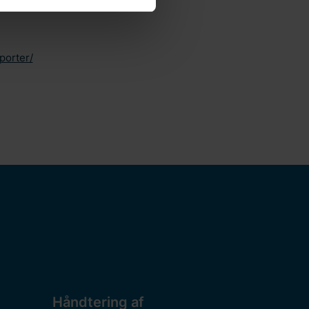
rivatlivspolitik
på vores
 behandler
amtykke.
porter/
Håndtering af