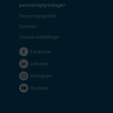
personoplysninger
Persondatapolitik
Cookies
Cookie indstillinger
Sociale medier
Facebook
LinkedIn
Instagram
Youtube