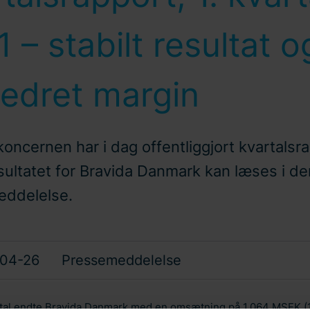
 – stabilt resultat o
bedret margin
oncernen har i dag offentliggjort kvartalsra
sultatet for Bravida Danmark kan læses i d
ddelelse.
04-26
Pressemeddelelse
vartal endte Bravida Danmark med en omsætning på 1.064 MSEK (