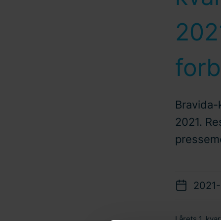
2021
for
Bravida-k
2021. Re
presseme
2021-
I årets 1. k