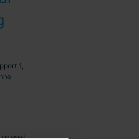
g
pport 1,
enne
1.091 MSEK).