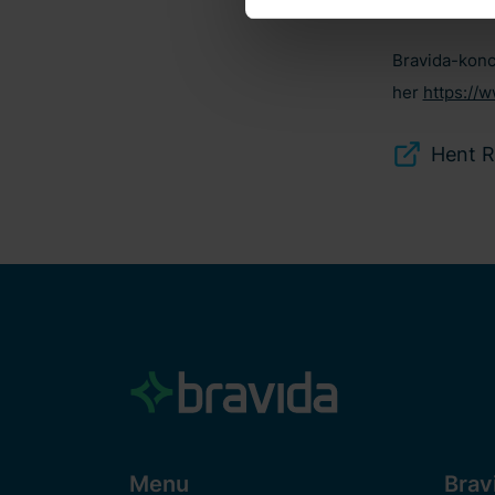
installations
og behandling af personoply
hjemmeside. Derudover kan d
Bravida-konc
personoplysninger. Indtast 
her
https://w
Hent R
Menu
Brav