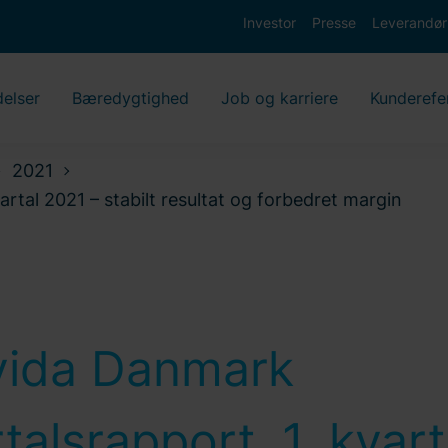
Investor
Presse
Leverandør
delser
Bæredygtighed
Job og karriere
Kunderefe
2021
rtal 2021 – stabilt resultat og forbedret margin
vida Danmark
talsrapport, 1. kvart