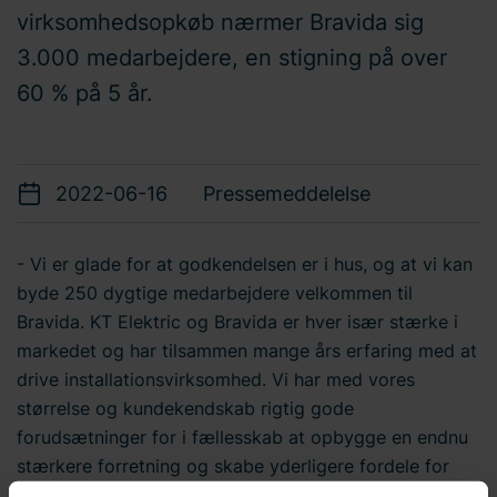
virksomhedsopkøb nærmer Bravida sig
3.000 medarbejdere, en stigning på over
60 % på 5 år.
2022-06-16
Pressemeddelelse
- Vi er glade for at godkendelsen er i hus, og at vi kan
byde 250 dygtige medarbejdere velkommen til
Bravida. KT Elektric og Bravida er hver især stærke i
markedet og har tilsammen mange års erfaring med at
drive installationsvirksomhed. Vi har med vores
størrelse og kundekendskab rigtig gode
forudsætninger for i fællesskab at opbygge en endnu
stærkere forretning og skabe yderligere fordele for
både kunder og medarbejdere, siger Johnny Hey, Adm.