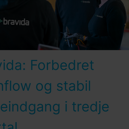
ida: Forbedret
flow og stabil
eindgang i tredje
tal