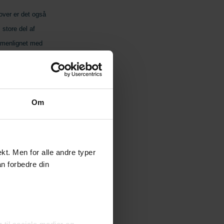
over er det også
 store del af
ammenlignet med
 der er truffet
var vores EBITA
 siger Mattias
Om
 fokuserer på
gere profitable
t. Men for alle andre typer
r forbedret. På
an forbedre din
fjerde kvartal
færdiggøres, men