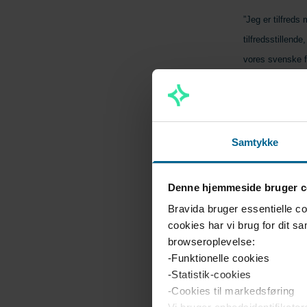
”Jeg er tilfreds
tilfredsstillend
vores svenske f
samme periode si
for at imødegå 
påvirket af i al
Johansson, CEO 
Samtykke
”I Danmark er v
Denne hjemmeside bruger c
styrket ledelse,
Bravida bruger essentielle c
projekter bliver
cookies har vi brug for dit s
sigt ser jeg pos
browseroplevelse:
forventer jeg nu
-Funktionelle cookies
vores profitabili
-Statistik-cookies
-Cookies til markedsføring
Bravida Danma