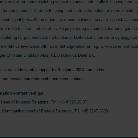
ne værdsætter samarbejdet og vores leverancer. Tak til alle kollegaer, som hv
 for vores kunder. Vi er godt i gang med en transformation af vores danske fo
ation og vil fortsætte med den nuværende balance i service- og installationso
ære mere kritiske i forhold til, hvilke projekter og samarbejdsformer vi går ind 
edet og får god feedback fra kunderne. Dette skal vi fortsætte og bygge p
 effektive leverancer. Alt i alt er det afgørende for mig, at vi leverer profitab
siger Christian Lindskov Alsø, CEO i Bravida Danmark.
ens samlede kvartalsrapport for 3. kvartal 2024 kan findes
estors.bravida.com/en/reports-and-presentations
mation kontakt venligst:
 Head of Investor Relations. Tlf: +46 8 695 20 07
f, Kommunikationschef Bravida Danmark, Tlf. +45 2247 2860