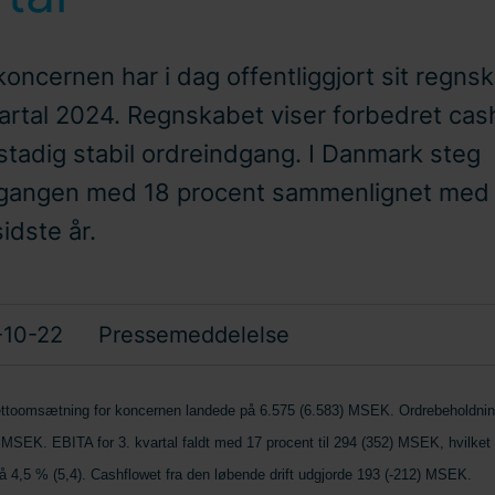
oncernen har i dag offentliggjort sit regnsk
vartal 2024. Regnskabet viser forbedret cas
stadig stabil ordreindgang. I Danmark steg
dgangen med 18 procent sammenlignet me
idste år.
10-22
Pressemeddelelse
toomsætning for koncernen landede på 6.575 (6.583) MSEK. Ordrebeholdninge
MSEK. EBITA for 3. kvartal faldt med 17 procent til 294 (352) MSEK, hvilket 
 4,5 % (5,4). Cashflowet fra den løbende drift udgjorde 193 (-212) MSEK.