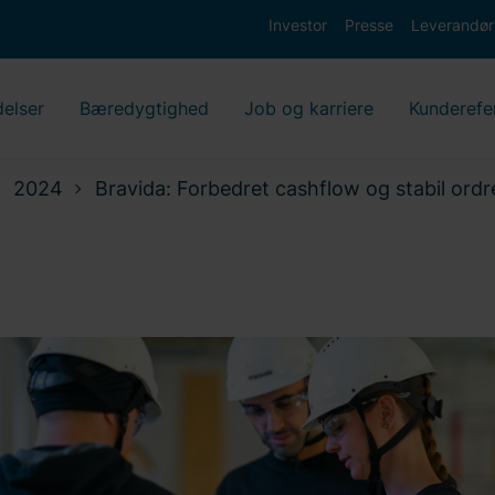
Investor
Presse
Leverandør
delser
Bæredygtighed
Job og karriere
Kunderefe
2024
Bravida: Forbedret cashflow og stabil ordr