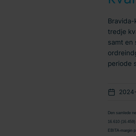
Bravida-k
tredje k
samt en 
ordrein
periode s
2024-
Den samlede net
16.610 (16.459) 
EBITA-margin på