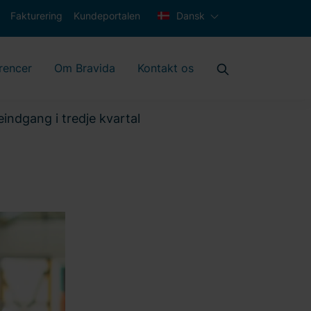
Fakturering
Kundeportalen
Dansk
rencer
Om Bravida
Kontakt os
eindgang i tredje kvartal