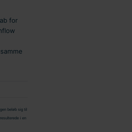
ab for
hflow
d samme
n beløb sig til
resulterede i en