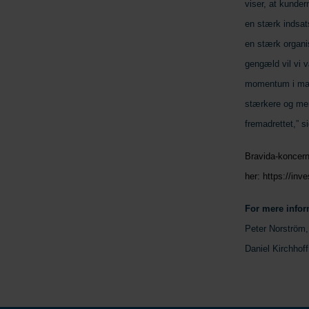
viser, at kunder
en stærk indsats
en stærk organis
gengæld vil vi v
momentum i mark
stærkere og mere
fremadrettet,” 
Bravida-koncern
her:
https://inv
For mere infor
Peter Norström,
Daniel Kirchhof