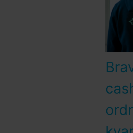
Brav
cash
ordr
kvar