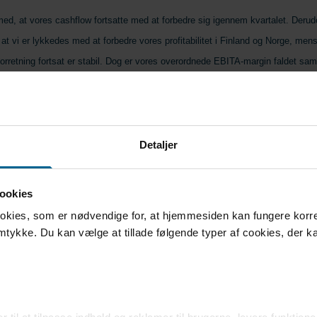
 med, at vores cashflow fortsatte med at forbedre sig igennem kvartalet. Derud
e, at vi er lykkedes med at forbedre vores profitabilitet i Finland og Norge, mens
orretning fortsat er stabil. Dog er vores overordnede EBITA-margin faldet s
dste år. Det skyldes et svagere markedet i Sydsverige og de foranstaltninger,
dette samt den tidligere kommunikerede udvikling i Danmark. I dette kvartal 
t 19 MSEK i engangsomkostninger svarende til en margin på 0.3 procentpoint,”
i Bravida-koncernen og fortsætter:
Detaljer
ores nye ledelse i gang med at eksekvere på et transformationsprogram, som
ookies
 governance, forbedret samarbejde samt øget forretnings- og kundefokus. Tidli
ookies, som er nødvendige for, at hjemmesiden kan fungere korrek
 gradvist afsluttet, og vi kan konstatere, at marginen i vores ordrebeholdning e
amtykke. Du kan vælge at tillade følgende typer af cookies, der k
itivt på den danske forretning. Vi har nu haft tre kvartaler med lav margin, og i 
 en forbedring i marginen. Vi har stadig nogle lavmargin-projekter, som skal 
tet vil gradvist blive forbedret,” slutter Mattias Johansson.
rk: Ordreindgangen steg med 18 procent