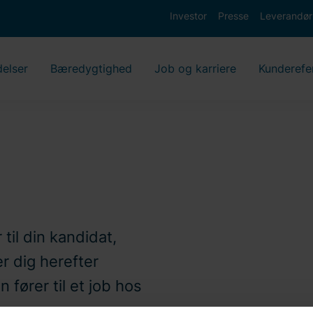
Investor
Presse
Leverandør
delser
Bæredygtighed
Job og karriere
Kunderefe
 til din kandidat,
er dig herefter
 fører til et job hos