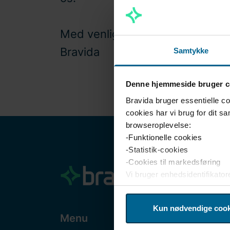
Med venlig hilsen,
Bravida
Samtykke
Denne hjemmeside bruger c
Bravida bruger essentielle c
cookies har vi brug for dit s
browseroplevelse:
-Funktionelle cookies
-Statistik-cookies
-Cookies til markedsføring
Vi bruger enhedsidentifikatore
analysere trafikken på hjemm
annoncering og analyse. Vore
Kun nødvendige cook
de har indsamlet fra din brug
Menu
Brav
enhver tid klikke på "Cookie