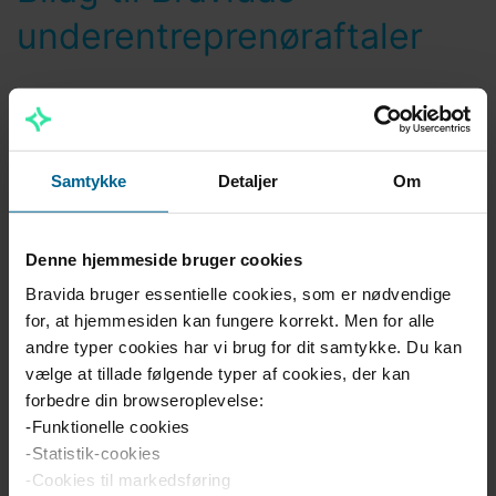
underentreprenøraftaler
Som leverandør til Bravida bliver du en del af vores
fælles ansvar for kvalitet, sikkerhed, miljø og ordnede
forhold. Vi stiller krav til både os selv og vores
Samtykke
Detaljer
Om
samarbejdspartnere – og forventer, at hele
leverancekæden lever op til gældende lovgivning og
Bravidas værdier.
Denne hjemmeside bruger cookies
Her finder du de bilag, der er en integreret del af vores
Bravida bruger essentielle cookies, som er nødvendige
leverandøraftaler. De sikrer gennemsigtighed,
for, at hjemmesiden kan fungere korrekt. Men for alle
andre typer cookies har vi brug for dit samtykke. Du kan
ansvarlighed og ensartede standarder i vores
vælge at tillade følgende typer af cookies, der kan
samarbejde. Alle dokumenter kan downloades som
forbedre din browseroplevelse:
PDF.
-Funktionelle cookies
Bilag 1 – Underentreprenørens forpligtelser
-Statistik-cookies
-Cookies til markedsføring