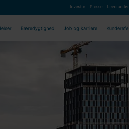
Investor
Presse
Leverandør
delser
Bæredygtighed
Job og karriere
Kunderefe