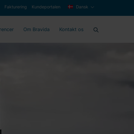
Fakturering
Kundeportalen
Dansk
rencer
Om Bravida
Kontakt os