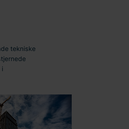
nde tekniske
-stjernede
 i