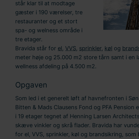
står klar til at modtage
gæster i 190 værelser, tre
restauranter og et stort
spa- og welness område i
tre etager.
Bravida står for
el
,
VVS
,
sprinkler
,
køl
og
brands
meter høje og 25.000 m2 store tårn samt i en 
wellness afdeling på 4.500 m2.
Opgaven
Som led i et generelt løft af havnefronten i S
Bitten & Mads Clausens Fond og PFA Pension et
i 19 etager tegnet af Henning Larsen Archite
skæve vinkler og skrå flader. Bravida har vund
for el, VVS, sprinkler, køl og brandsikring, som b