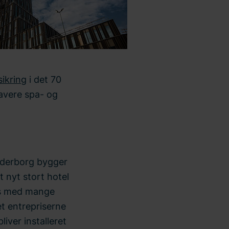
ikring
i det 70
lavere spa- og
ønderborg bygger
 nyt stort hotel
cts med mange
et entrepriserne
liver installeret