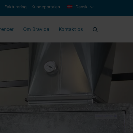
Fakturering
Kundeportalen
Dansk
rencer
Om Bravida
Kontakt os