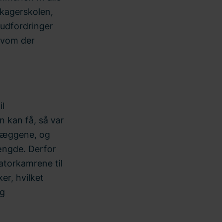
nkagerskolen,
udfordringer
lvom der
il
n kan få, så var
nlæggene, og
ængde. Derfor
atorkamrene til
r, hvilket
og