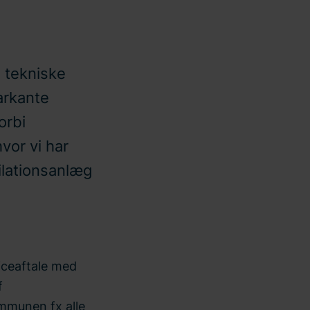
e tekniske
markante
orbi
or vi har
ilationsanlæg
e
iceaftale med
f
ommunen fx alle