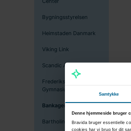
Center
Bygningsstyrelsen
Heimstaden Danmark
Viking Link
Scandic Aalborg City
Frederikshavn
Gymnasium
Samtykke
Bankagerskolen
Denne hjemmeside bruger c
Bartholin-komplekset
Bravida bruger essentielle c
cookies har vi brug for dit s