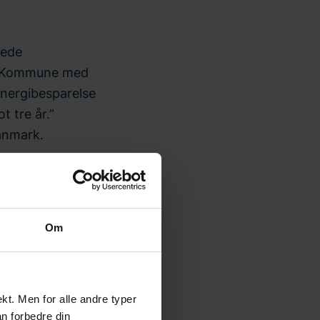
tede
ns Kommune med
nergibesparelse
t tre år.”
anmark.
Om
t. Men for alle andre typer
an forbedre din