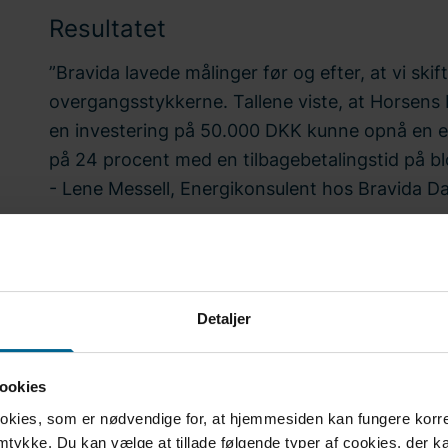
Resultatet
”Bravida lavede målinger før og efter, at vi skif
overgangsstykkerne. Tallene viste, at Horse
en investering på 50.000 DKK kunne opnå en e
på 24 procent med en tilbagebetalingstid på blo
- Lene Messell, Energikonsulent hos Bravida D
Detaljer
ookies
ookies, som er nødvendige for, at hjemmesiden kan fungere korrek
amtykke. Du kan vælge at tillade følgende typer af cookies, der k