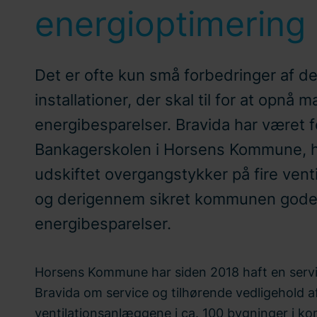
energioptimering
Det er ofte kun små forbedringer af d
installationer, der skal til for at opnå 
energibesparelser. Bravida har været f
Bankagerskolen i Horsens Kommune, hv
udskiftet overgangstykker på fire vent
og derigennem sikret kommunen god
energibesparelser.
Horsens Kommune har siden 2018 haft en serv
Bravida om service og tilhørende vedligehold a
ventilationsanlæggene i ca. 100 bygninger i k